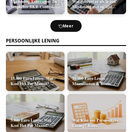
Minilening Aanvragen: De
Wat gebeurt er als ik een
Verplichte BKR-Controle
Minilening niet op tijd
en de Realistische
terugbetaal? (Boetes en
Acceptatiekans
Incasso)
Meer
PERSOONLIJKE LENING
15.000 Euro Lenen: Wat
10.000 Euro Lenen –
Kost Het Per Maand?
Maandlasten & Rente
(Rente & Tabel 2026)
Berekenen (2026)
5.000 Euro Lenen: Wat
Wat Kost een Persoonlijke
Kost Het Per Maand?
Lening? Rente,
(Rente & Maandlasten
Rekenvoorbeelden en Totale