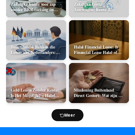
Zakelijke lening voor zzp
Zakelijke Lening
zonder BKR-toetsing én
Aanvragen: Rente &
zonder jaarcijfers: kan het
Aanbieders (2026)
in 2026?
Buitenlandse Banken die
Halal Financial Lease: Is
Lenen aan Nederlanders:
Financial Lease Halal of
Complete Lijst +
Haram?
Vergelijking 2026
Geld Lenen Zonder Rente:
Minilening Buitenland
Is Het Mogelijk? – Halal
Direct Gestort: Wat zijn de
Geld Lenen
Mogelijkheden in 2026?
Meer