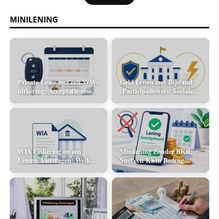
MINILENING
Private Lease met een WW-
Geld Lenen met Bijstand
uitkering: Acceptatie-eisen
(Participatiewet): Sociale
en alternatieve mobiliteit
lening via de gemeente vs.
flitskrediet
WIA Uitkering en een
Minilening Zonder BKR:
Lening Aanvragen: Welke
Snel een Klein Bedrag
banken tellen dit inkomen
Lenen Zonder Toetsing
mee?