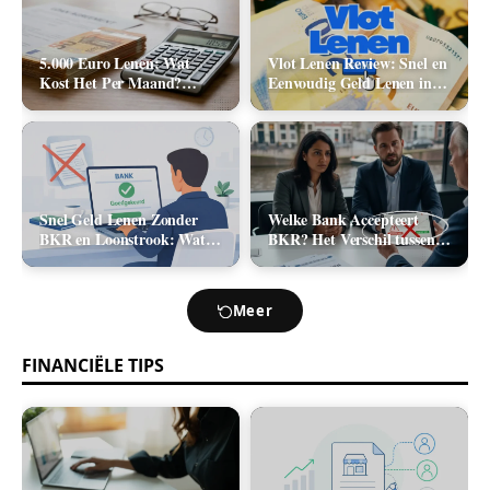
5.000 Euro Lenen: Wat
Vlot Lenen Review: Snel en
Kost Het Per Maand?
Eenvoudig Geld Lenen in
(Rente & Maandlasten
2026
2026)
Snel Geld Lenen Zonder
Welke Bank Accepteert
BKR en Loonstrook: Wat
BKR? Het Verschil tussen
Zijn Je Opties?
Positief en Negatief BKR
bij Leningaanvraag
Meer
FINANCIËLE TIPS