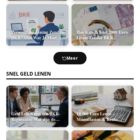
2026)
Kosten (2026)
Persoonlijke Lening Zonder
Hoe Kan Ik Snel 2000 Euro
BKR: Alles Wat Je Moet
Lenen Zonder BKR
Weten
Toetsing? (De Realistische
Opties)
Meer
SNEL GELD LENEN
Geld Lenen met een BKR-
10.000 Euro Lenen –
Registratie: Wat zijn de
Maandlasten & Rente
Realistische Mogelijkheden
Berekenen (2026)
in Nederland?