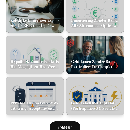
Zakelijke lening voor zzp
Financiering Zonder Bank:
zonder BKR-toetsing én
Alle Alternatieve Opties
zonder jaarcijfers: kan het
(2026)
in 2026?
Hypotheek Zonder Bank: Is
Geld Lenen Zonder Bank
Het Mogelijk en Hoe Werkt
Particulier: De Complete
Het? (2026)
Gids (2026)
Private Lease met een WW-
Geld Lenen met Bijstand
uitkering: Acceptatie-eisen
(Participatiewet): Sociale
en alternatieve mobiliteit
lening via de gemeente vs.
flitskrediet
Meer