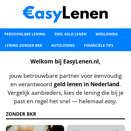
PERSOONLIJKE LENING
SNEL GELD LENEN
MINILENING
LENING ZONDER BKR
AUTOLENING
FINANCIËLE TIPS
Welkom bij EasyLenen.nl,
jouw betrouwbare partner voor eenvoudig
en verantwoord
geld lenen in Nederland
.
Vergelijk aanbieders, kies de lening die bij je
past en regel het snel — helemaal
easy
.
ZONDER BKR