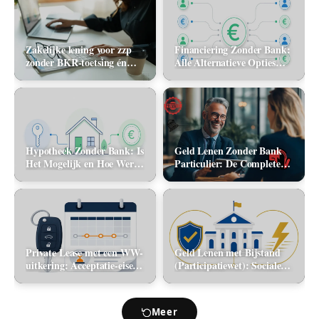
Zakelijke lening voor zzp
Financiering Zonder Bank:
zonder BKR-toetsing én
Alle Alternatieve Opties
zonder jaarcijfers: kan het
(2026)
in 2026?
Hypotheek Zonder Bank: Is
Geld Lenen Zonder Bank
Het Mogelijk en Hoe Werkt
Particulier: De Complete
Het? (2026)
Gids (2026)
Private Lease met een WW-
Geld Lenen met Bijstand
uitkering: Acceptatie-eisen
(Participatiewet): Sociale
en alternatieve mobiliteit
lening via de gemeente vs.
flitskrediet
Meer