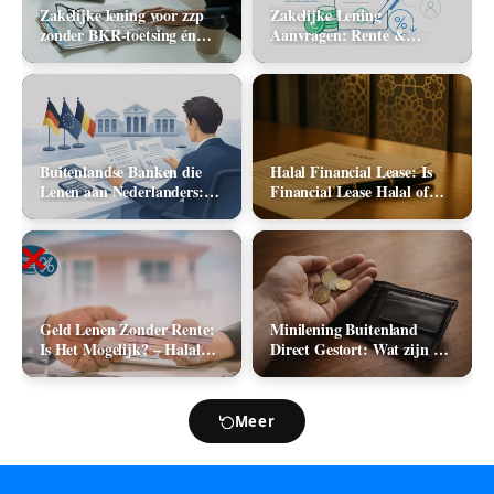
Zakelijke lening voor zzp
Zakelijke Lening
zonder BKR-toetsing én
Aanvragen: Rente &
zonder jaarcijfers: kan het
Aanbieders (2026)
in 2026?
Buitenlandse Banken die
Halal Financial Lease: Is
Lenen aan Nederlanders:
Financial Lease Halal of
Complete Lijst +
Haram?
Vergelijking 2026
Geld Lenen Zonder Rente:
Minilening Buitenland
Is Het Mogelijk? – Halal
Direct Gestort: Wat zijn de
Geld Lenen
Mogelijkheden in 2026?
Meer