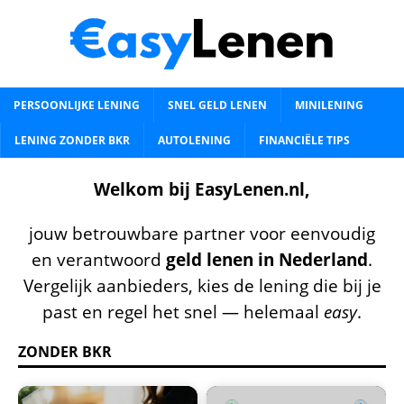
PERSOONLIJKE LENING
SNEL GELD LENEN
MINILENING
LENING ZONDER BKR
AUTOLENING
FINANCIËLE TIPS
Welkom bij EasyLenen.nl,
jouw betrouwbare partner voor eenvoudig
en verantwoord
geld lenen in Nederland
.
Vergelijk aanbieders, kies de lening die bij je
past en regel het snel — helemaal
easy
.
ZONDER BKR