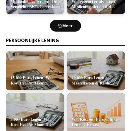
Minilening Aanvragen: De
Wat gebeurt er als ik een
Verplichte BKR-Controle
Minilening niet op tijd
en de Realistische
terugbetaal? (Boetes en
Acceptatiekans
Incasso)
Meer
PERSOONLIJKE LENING
15.000 Euro Lenen: Wat
10.000 Euro Lenen –
Kost Het Per Maand?
Maandlasten & Rente
(Rente & Tabel 2026)
Berekenen (2026)
5.000 Euro Lenen: Wat
Wat Kost een Persoonlijke
Kost Het Per Maand?
Lening? Rente,
(Rente & Maandlasten
Rekenvoorbeelden en Totale