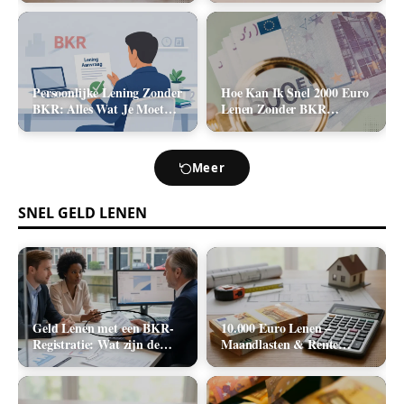
2026)
Kosten (2026)
Persoonlijke Lening Zonder
Hoe Kan Ik Snel 2000 Euro
BKR: Alles Wat Je Moet
Lenen Zonder BKR
Weten
Toetsing? (De Realistische
Opties)
Meer
SNEL GELD LENEN
Geld Lenen met een BKR-
10.000 Euro Lenen –
Registratie: Wat zijn de
Maandlasten & Rente
Realistische Mogelijkheden
Berekenen (2026)
in Nederland?