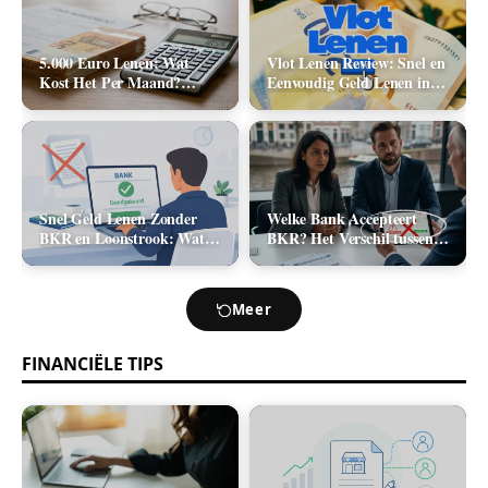
5.000 Euro Lenen: Wat
Vlot Lenen Review: Snel en
Kost Het Per Maand?
Eenvoudig Geld Lenen in
(Rente & Maandlasten
2026
2026)
Snel Geld Lenen Zonder
Welke Bank Accepteert
BKR en Loonstrook: Wat
BKR? Het Verschil tussen
Zijn Je Opties?
Positief en Negatief BKR
bij Leningaanvraag
Meer
FINANCIËLE TIPS