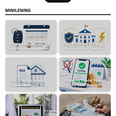
MINILENING
Private Lease met een WW-
Geld Lenen met Bijstand
uitkering: Acceptatie-eisen
(Participatiewet): Sociale
en alternatieve mobiliteit
lening via de gemeente vs.
flitskrediet
WIA Uitkering en een
Minilening Zonder BKR:
Lening Aanvragen: Welke
Snel een Klein Bedrag
banken tellen dit inkomen
Lenen Zonder Toetsing
mee?