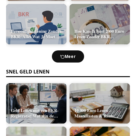
2026)
Kosten (2026)
Persoonlijke Lening Zonder
Hoe Kan Ik Snel 2000 Euro
BKR: Alles Wat Je Moet
Lenen Zonder BKR
Weten
Toetsing? (De Realistische
Opties)
Meer
SNEL GELD LENEN
Geld Lenen met een BKR-
10.000 Euro Lenen –
Registratie: Wat zijn de
Maandlasten & Rente
Realistische Mogelijkheden
Berekenen (2026)
in Nederland?