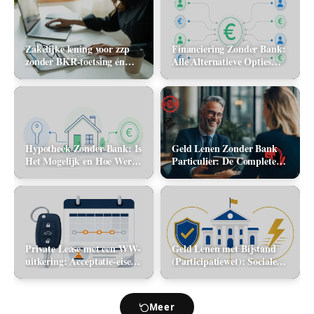
Zakelijke lening voor zzp
Financiering Zonder Bank:
zonder BKR-toetsing én
Alle Alternatieve Opties
zonder jaarcijfers: kan het
(2026)
in 2026?
Hypotheek Zonder Bank: Is
Geld Lenen Zonder Bank
Het Mogelijk en Hoe Werkt
Particulier: De Complete
Het? (2026)
Gids (2026)
Private Lease met een WW-
Geld Lenen met Bijstand
uitkering: Acceptatie-eisen
(Participatiewet): Sociale
en alternatieve mobiliteit
lening via de gemeente vs.
flitskrediet
Meer