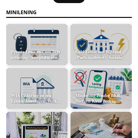
MINILENING
Private Lease met een WW-
Geld Lenen met Bijstand
uitkering: Acceptatie-eisen
(Participatiewet): Sociale
en alternatieve mobiliteit
lening via de gemeente vs.
flitskrediet
WIA Uitkering en een
Minilening Zonder BKR:
Lening Aanvragen: Welke
Snel een Klein Bedrag
banken tellen dit inkomen
Lenen Zonder Toetsing
mee?