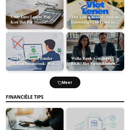
5.000 Euro Lenen: Wat
Vlot Lenen Review: Snel en
Kost Het Per Maand?
Eenvoudig Geld Lenen in
(Rente & Maandlasten
2026
2026)
Snel Geld Lenen Zonder
Welke Bank Accepteert
BKR en Loonstrook: Wat
BKR? Het Verschil tussen
Zijn Je Opties?
Positief en Negatief BKR
bij Leningaanvraag
Meer
FINANCIËLE TIPS