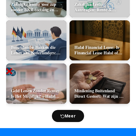
Zakelijke lening voor zzp
Zakelijke Lening
zonder BKR-toetsing én
Aanvragen: Rente &
zonder jaarcijfers: kan het
Aanbieders (2026)
in 2026?
Buitenlandse Banken die
Halal Financial Lease: Is
Lenen aan Nederlanders:
Financial Lease Halal of
Complete Lijst +
Haram?
Vergelijking 2026
Geld Lenen Zonder Rente:
Minilening Buitenland
Is Het Mogelijk? – Halal
Direct Gestort: Wat zijn de
Geld Lenen
Mogelijkheden in 2026?
Meer