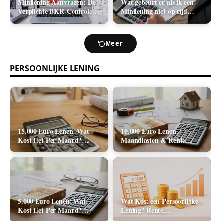
Minilening Aanvragen: De
Wat gebeurt er als ik een
Verplichte BKR-Controle
Minilening niet op tijd
en de Realistische
terugbetaal? (Boetes en
Acceptatiekans
Incasso)
Meer
PERSOONLIJKE LENING
15.000 Euro Lenen: Wat
10.000 Euro Lenen –
Kost Het Per Maand?
Maandlasten & Rente
(Rente & Tabel 2026)
Berekenen (2026)
5.000 Euro Lenen: Wat
Wat Kost een Persoonlijke
Kost Het Per Maand?
Lening? Rente,
(Rente & Maandlasten
Rekenvoorbeelden en Totale