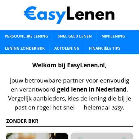
PERSOONLIJKE LENING
SNEL GELD LENEN
MINILENING
LENING ZONDER BKR
AUTOLENING
FINANCIËLE TIPS
Welkom bij EasyLenen.nl,
jouw betrouwbare partner voor eenvoudig
en verantwoord
geld lenen in Nederland
.
Vergelijk aanbieders, kies de lening die bij je
past en regel het snel — helemaal
easy
.
ZONDER BKR