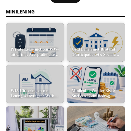
MINILENING
Private Lease met een WW-
Geld Lenen met Bijstand
uitkering: Acceptatie-eisen
(Participatiewet): Sociale
en alternatieve mobiliteit
lening via de gemeente vs.
flitskrediet
WIA Uitkering en een
Minilening Zonder BKR:
Lening Aanvragen: Welke
Snel een Klein Bedrag
banken tellen dit inkomen
Lenen Zonder Toetsing
mee?