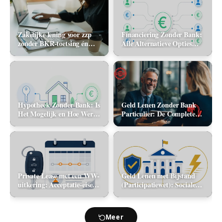
Zakelijke lening voor zzp
Financiering Zonder Bank:
zonder BKR-toetsing én
Alle Alternatieve Opties
zonder jaarcijfers: kan het
(2026)
in 2026?
Hypotheek Zonder Bank: Is
Geld Lenen Zonder Bank
Het Mogelijk en Hoe Werkt
Particulier: De Complete
Het? (2026)
Gids (2026)
Private Lease met een WW-
Geld Lenen met Bijstand
uitkering: Acceptatie-eisen
(Participatiewet): Sociale
en alternatieve mobiliteit
lening via de gemeente vs.
flitskrediet
Meer