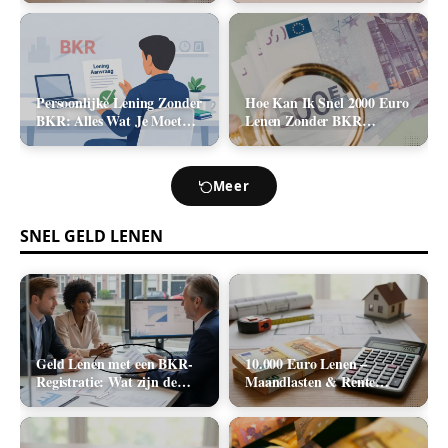
2026)
Kosten (2026)
Persoonlijke Lening Zonder
Hoe Kan Ik Snel 2000 Euro
BKR: Alles Wat Je Moet
Lenen Zonder BKR
Weten
Toetsing? (De Realistische
Opties)
Meer
SNEL GELD LENEN
Geld Lenen met een BKR-
10.000 Euro Lenen –
Registratie: Wat zijn de
Maandlasten & Rente
Realistische Mogelijkheden
Berekenen (2026)
in Nederland?