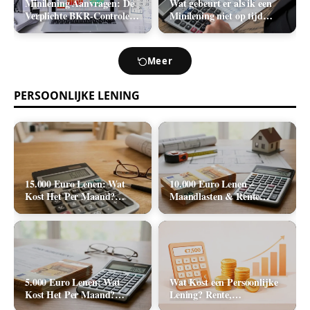
Minilening Aanvragen: De
Wat gebeurt er als ik een
Verplichte BKR-Controle
Minilening niet op tijd
en de Realistische
terugbetaal? (Boetes en
Acceptatiekans
Incasso)
Meer
PERSOONLIJKE LENING
15.000 Euro Lenen: Wat
10.000 Euro Lenen –
Kost Het Per Maand?
Maandlasten & Rente
(Rente & Tabel 2026)
Berekenen (2026)
5.000 Euro Lenen: Wat
Wat Kost een Persoonlijke
Kost Het Per Maand?
Lening? Rente,
(Rente & Maandlasten
Rekenvoorbeelden en Totale