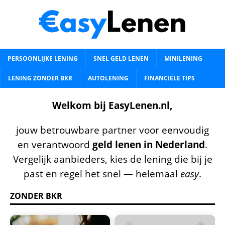
PERSOONLIJKE LENING
SNEL GELD LENEN
MINILENING
LENING ZONDER BKR
AUTOLENING
FINANCIËLE TIPS
Welkom bij EasyLenen.nl,
jouw betrouwbare partner voor eenvoudig
en verantwoord
geld lenen in Nederland
.
Vergelijk aanbieders, kies de lening die bij je
past en regel het snel — helemaal
easy
.
ZONDER BKR