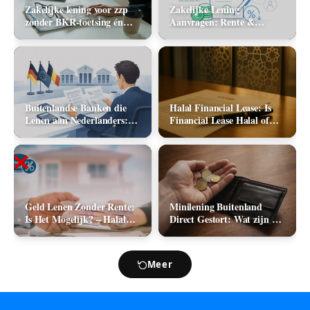
Zakelijke lening voor zzp
Zakelijke Lening
zonder BKR-toetsing én
Aanvragen: Rente &
zonder jaarcijfers: kan het
Aanbieders (2026)
in 2026?
Buitenlandse Banken die
Halal Financial Lease: Is
Lenen aan Nederlanders:
Financial Lease Halal of
Complete Lijst +
Haram?
Vergelijking 2026
Geld Lenen Zonder Rente:
Minilening Buitenland
Is Het Mogelijk? – Halal
Direct Gestort: Wat zijn de
Geld Lenen
Mogelijkheden in 2026?
Meer