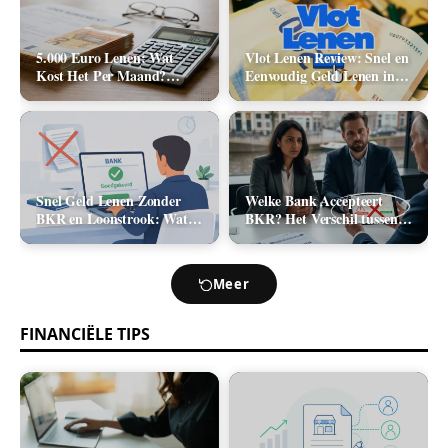
5.000 Euro Lenen: Wat
Vlot Lenen Review: Snel en
Kost Het Per Maand?
Eenvoudig Geld Lenen in
(Rente & Maandlasten
2026
2026)
Snel Geld Lenen Zonder
Welke Bank Accepteert
BKR en Loonstrook: Wat
BKR? Het Verschil tussen
Zijn Je Opties?
Positief en Negatief BKR
bij Leningaanvraag
Meer
FINANCIËLE TIPS