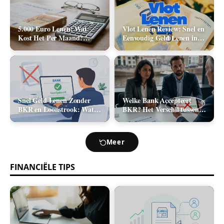
5.000 Euro Lenen: Wat
Vlot Lenen Review: Snel en
Kost Het Per Maand?
Eenvoudig Geld Lenen in
(Rente & Maandlasten
2026
2026)
Snel Geld Lenen Zonder
Welke Bank Accepteert
BKR en Loonstrook: Wat
BKR? Het Verschil tussen
Zijn Je Opties?
Positief en Negatief BKR
bij Leningaanvraag
Meer
FINANCIËLE TIPS