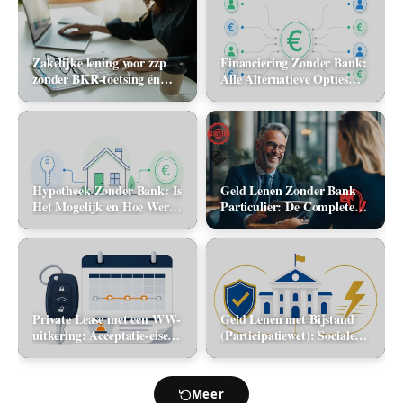
Zakelijke lening voor zzp
Financiering Zonder Bank:
zonder BKR-toetsing én
Alle Alternatieve Opties
zonder jaarcijfers: kan het
(2026)
in 2026?
Hypotheek Zonder Bank: Is
Geld Lenen Zonder Bank
Het Mogelijk en Hoe Werkt
Particulier: De Complete
Het? (2026)
Gids (2026)
Private Lease met een WW-
Geld Lenen met Bijstand
uitkering: Acceptatie-eisen
(Participatiewet): Sociale
en alternatieve mobiliteit
lening via de gemeente vs.
flitskrediet
Meer