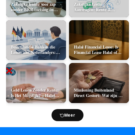
Zakelijke lening voor zzp
Zakelijke Lening
zonder BKR-toetsing én
Aanvragen: Rente &
zonder jaarcijfers: kan het
Aanbieders (2026)
in 2026?
Buitenlandse Banken die
Halal Financial Lease: Is
Lenen aan Nederlanders:
Financial Lease Halal of
Complete Lijst +
Haram?
Vergelijking 2026
Geld Lenen Zonder Rente:
Minilening Buitenland
Is Het Mogelijk? – Halal
Direct Gestort: Wat zijn de
Geld Lenen
Mogelijkheden in 2026?
Meer