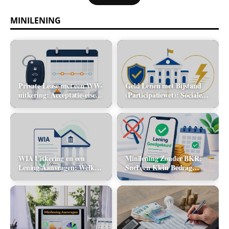
MINILENING
Private Lease met een WW-
Geld Lenen met Bijstand
uitkering: Acceptatie-eisen
(Participatiewet): Sociale
en alternatieve mobiliteit
lening via de gemeente vs.
flitskrediet
WIA Uitkering en een
Minilening Zonder BKR:
Lening Aanvragen: Welke
Snel een Klein Bedrag
banken tellen dit inkomen
Lenen Zonder Toetsing
mee?