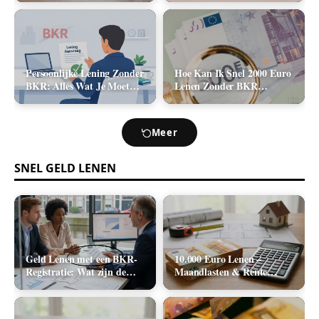
2026)
Kosten (2026)
Persoonlijke Lening Zonder
Hoe Kan Ik Snel 2000 Euro
BKR: Alles Wat Je Moet
Lenen Zonder BKR
Weten
Toetsing? (De Realistische
Opties)
Meer
SNEL GELD LENEN
Geld Lenen met een BKR-
10.000 Euro Lenen –
Registratie: Wat zijn de
Maandlasten & Rente
Realistische Mogelijkheden
Berekenen (2026)
in Nederland?