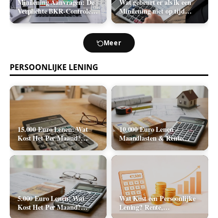
Minilening Aanvragen: De
Wat gebeurt er als ik een
Verplichte BKR-Controle
Minilening niet op tijd
en de Realistische
terugbetaal? (Boetes en
Acceptatiekans
Incasso)
Meer
PERSOONLIJKE LENING
15.000 Euro Lenen: Wat
10.000 Euro Lenen –
Kost Het Per Maand?
Maandlasten & Rente
(Rente & Tabel 2026)
Berekenen (2026)
5.000 Euro Lenen: Wat
Wat Kost een Persoonlijke
Kost Het Per Maand?
Lening? Rente,
(Rente & Maandlasten
Rekenvoorbeelden en Totale