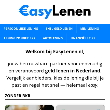
PERSOONLIJKE LENING
SNEL GELD LENEN
MINILENING
LENING ZONDER BKR
AUTOLENING
FINANCIËLE TIPS
Welkom bij EasyLenen.nl,
jouw betrouwbare partner voor eenvoudig
en verantwoord
geld lenen in Nederland
.
Vergelijk aanbieders, kies de lening die bij je
past en regel het snel — helemaal
easy
.
ZONDER BKR