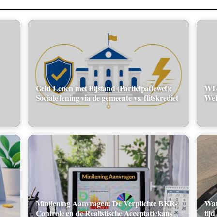
Geld Lenen met Bijstand (Participatiewet):
WIA
Sociale lening via de gemeente vs. flitskrediet
Wel
Minilening Aanvragen: De Verplichte BKR-
Wat
Controle en de Realistische Acceptatiekans
tijd