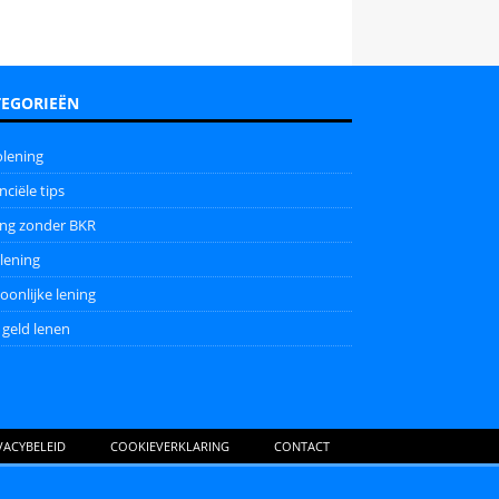
TEGORIEËN
lening
nciële tips
ing zonder BKR
lening
oonlijke lening
 geld lenen
VACYBELEID
COOKIEVERKLARING
CONTACT