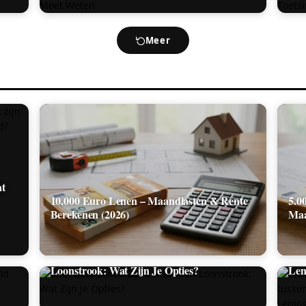
Meer
at
10.000 Euro Lenen – Maandlasten & Rente
5.0
Berekenen (2026)
Maa
Wel
eld
Snel Geld Lenen Zonder BKR en
tus
Loonstrook: Wat Zijn Je Opties?
Len