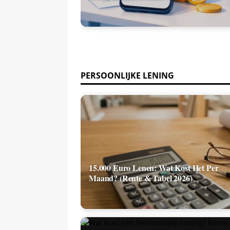
PERSOONLIJKE LENING
15.000 Euro Lenen: Wat Kost Het Per
Maand? (Rente & Tabel 2026)
Wat Kost een Persoonlijke Lening? Rente
Rekenvoorbeelden en Totale Kosten (2026