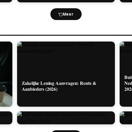
Meer
Bui
Zakelijke Lening Aanvragen: Rente &
Ned
Aanbieders (2026)
202
Geld Lenen Zonder Rente: Is Het Mogelijk?
Min
– Halal Geld Lenen
zij