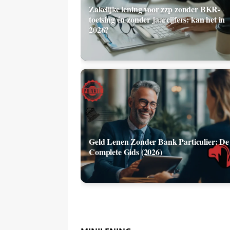
Zakelijke lening voor zzp zonder BKR-
toetsing én zonder jaarcijfers: kan het in
2026?
Geld Lenen Zonder Bank Particulier: De
Complete Gids (2026)