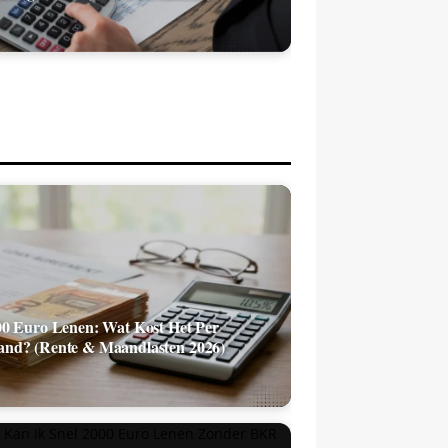
00 Euro Lenen: Wat Kost Het Per
nd? (Rente & Maandlasten 2026)
 Kan Ik Snel 2000 Euro Lenen Zonder
 Toetsing? (De Realistische Opties)