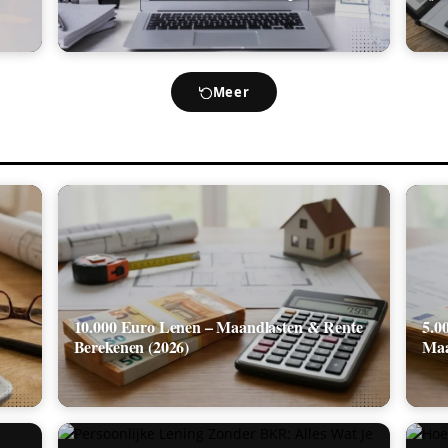
Meer
10.000 Euro Lenen – Maandlasten & Rente
5.0
Berekenen (2026)
Maa
,
Persoonlijke Lening Zonder BKR: Alles Wat
Hoe
)
Je Moet Weten
BKR