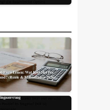
00 Euro Lenen: Wat Kost Het Per
nd? (Rente & Maandlasten 2026)
ke Bank Accepteert BKR? Het Verschil
sen Positief en Negatief BKR bij
ingaanvraag