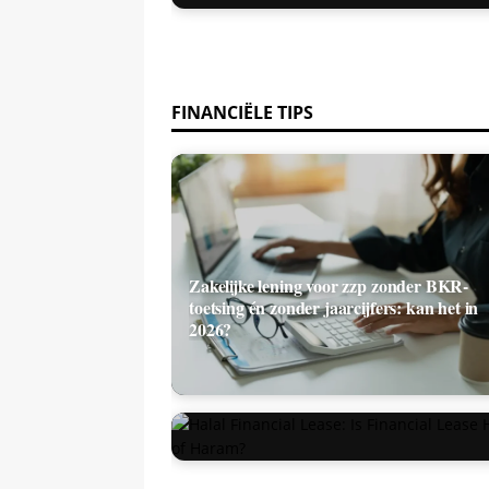
FINANCIËLE TIPS
Zakelijke lening voor zzp zonder BKR-
toetsing én zonder jaarcijfers: kan het in
2026?
Halal Financial Lease: Is Financial Lease
Halal of Haram?