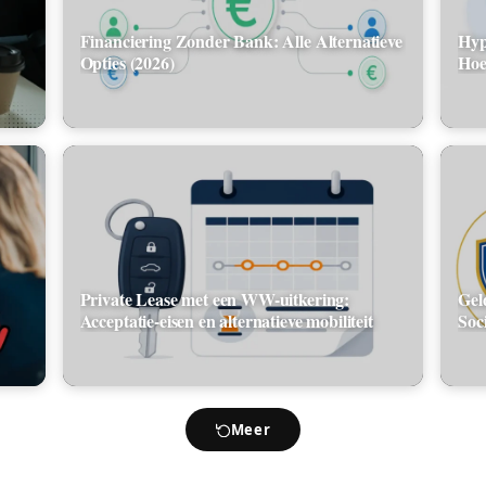
Financiering Zonder Bank: Alle Alternatieve
Hyp
Opties (2026)
Hoe
Private Lease met een WW-uitkering:
Gel
Acceptatie-eisen en alternatieve mobiliteit
Soci
Meer