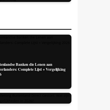
tenlandse Banken die Lenen aan
erlanders: Complete Lijst + Vergelijking
6
ilening Buitenland Direct Gestort: Wat
n de Mogelijkheden in 2026?