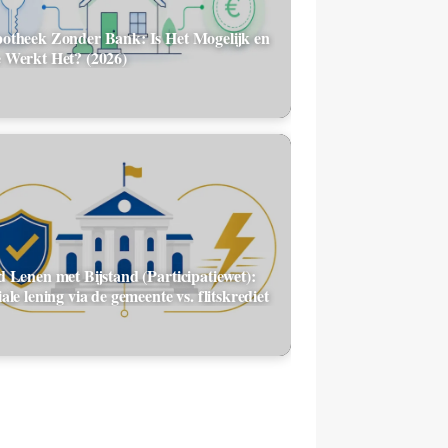
otheek Zonder Bank: Is Het Mogelijk en
 Werkt Het? (2026)
d Lenen met Bijstand (Participatiewet):
ale lening via de gemeente vs. flitskrediet