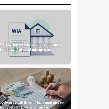
 Uitkering en een Lening Aanvragen:
ke banken tellen dit inkomen mee?
 gebeurt er als ik een Minilening niet op
 terugbetaal? (Boetes en Incasso)