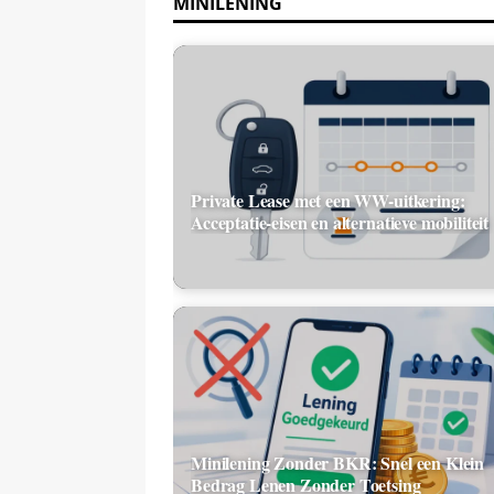
MINILENING
Private Lease met een WW-uitkering:
Acceptatie-eisen en alternatieve mobiliteit
Minilening Zonder BKR: Snel een Klein
Bedrag Lenen Zonder Toetsing