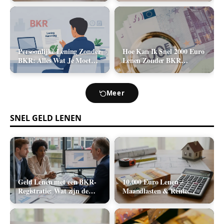
2026)
Kosten (2026)
Persoonlijke Lening Zonder
Hoe Kan Ik Snel 2000 Euro
BKR: Alles Wat Je Moet
Lenen Zonder BKR
Weten
Toetsing? (De Realistische
Opties)
Meer
SNEL GELD LENEN
Geld Lenen met een BKR-
10.000 Euro Lenen –
Registratie: Wat zijn de
Maandlasten & Rente
Realistische Mogelijkheden
Berekenen (2026)
in Nederland?