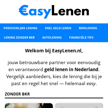
PERSOONLIJKE LENING
SNEL GELD LENEN
MINILENING
LENING ZONDER BKR
AUTOLENING
FINANCIËLE TIPS
Welkom bij EasyLenen.nl,
jouw betrouwbare partner voor eenvoudig
en verantwoord
geld lenen in Nederland
.
Vergelijk aanbieders, kies de lening die bij je
past en regel het snel — helemaal
easy
.
ZONDER BKR