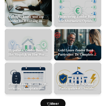
Zakelijke lening voor zzp
Financiering Zonder Bank:
zonder BKR-toetsing én
Alle Alternatieve Opties
zonder jaarcijfers: kan het
(2026)
in 2026?
Hypotheek Zonder Bank: Is
Geld Lenen Zonder Bank
Het Mogelijk en Hoe Werkt
Particulier: De Complete
Het? (2026)
Gids (2026)
Private Lease met een WW-
Geld Lenen met Bijstand
uitkering: Acceptatie-eisen
(Participatiewet): Sociale
en alternatieve mobiliteit
lening via de gemeente vs.
flitskrediet
Meer