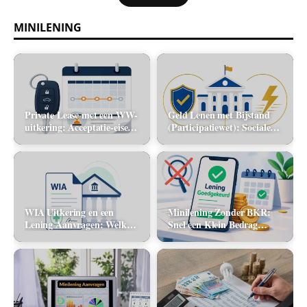
MINILENING
Private Lease met een WW-
Geld Lenen met Bijstand
uitkering: Acceptatie-eisen
(Participatiewet): Sociale
en alternatieve mobiliteit
lening via de gemeente vs.
flitskrediet
WIA Uitkering en een
Minilening Zonder BKR:
Lening Aanvragen: Welke
Snel een Klein Bedrag
banken tellen dit inkomen
Lenen Zonder Toetsing
mee?