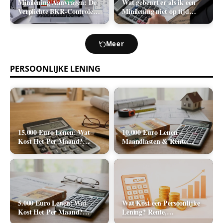
Minilening Aanvragen: De
Wat gebeurt er als ik een
Verplichte BKR-Controle
Minilening niet op tijd
en de Realistische
terugbetaal? (Boetes en
Acceptatiekans
Incasso)
Meer
PERSOONLIJKE LENING
15.000 Euro Lenen: Wat
10.000 Euro Lenen –
Kost Het Per Maand?
Maandlasten & Rente
(Rente & Tabel 2026)
Berekenen (2026)
5.000 Euro Lenen: Wat
Wat Kost een Persoonlijke
Kost Het Per Maand?
Lening? Rente,
(Rente & Maandlasten
Rekenvoorbeelden en Totale