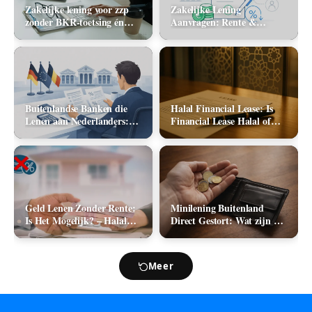
Zakelijke lening voor zzp
Zakelijke Lening
zonder BKR-toetsing én
Aanvragen: Rente &
zonder jaarcijfers: kan het
Aanbieders (2026)
in 2026?
Buitenlandse Banken die
Halal Financial Lease: Is
Lenen aan Nederlanders:
Financial Lease Halal of
Complete Lijst +
Haram?
Vergelijking 2026
Geld Lenen Zonder Rente:
Minilening Buitenland
Is Het Mogelijk? – Halal
Direct Gestort: Wat zijn de
Geld Lenen
Mogelijkheden in 2026?
Meer