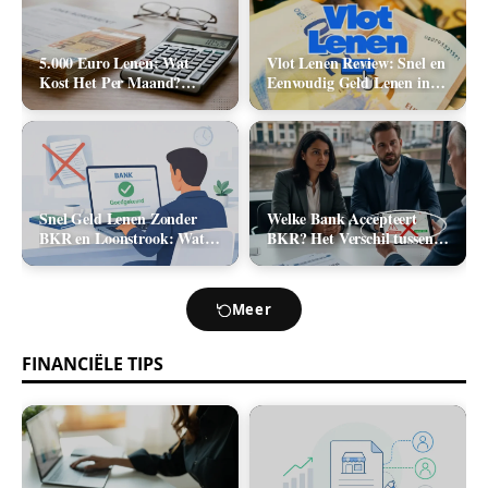
5.000 Euro Lenen: Wat
Vlot Lenen Review: Snel en
Kost Het Per Maand?
Eenvoudig Geld Lenen in
(Rente & Maandlasten
2026
2026)
Snel Geld Lenen Zonder
Welke Bank Accepteert
BKR en Loonstrook: Wat
BKR? Het Verschil tussen
Zijn Je Opties?
Positief en Negatief BKR
bij Leningaanvraag
Meer
FINANCIËLE TIPS