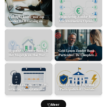
Zakelijke lening voor zzp
Financiering Zonder Bank:
zonder BKR-toetsing én
Alle Alternatieve Opties
zonder jaarcijfers: kan het
(2026)
in 2026?
Hypotheek Zonder Bank: Is
Geld Lenen Zonder Bank
Het Mogelijk en Hoe Werkt
Particulier: De Complete
Het? (2026)
Gids (2026)
Private Lease met een WW-
Geld Lenen met Bijstand
uitkering: Acceptatie-eisen
(Participatiewet): Sociale
en alternatieve mobiliteit
lening via de gemeente vs.
flitskrediet
Meer