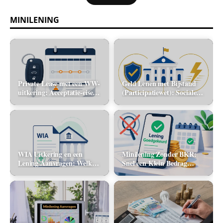
MINILENING
Private Lease met een WW-
Geld Lenen met Bijstand
uitkering: Acceptatie-eisen
(Participatiewet): Sociale
en alternatieve mobiliteit
lening via de gemeente vs.
flitskrediet
WIA Uitkering en een
Minilening Zonder BKR:
Lening Aanvragen: Welke
Snel een Klein Bedrag
banken tellen dit inkomen
Lenen Zonder Toetsing
mee?