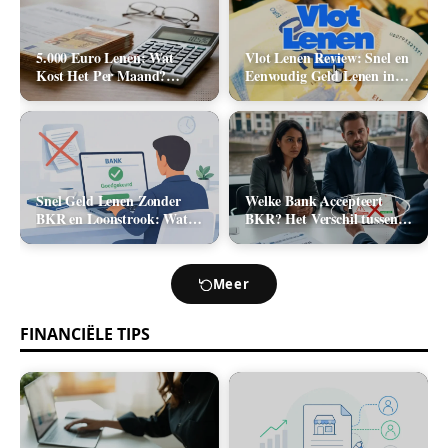
5.000 Euro Lenen: Wat
Vlot Lenen Review: Snel en
Kost Het Per Maand?
Eenvoudig Geld Lenen in
(Rente & Maandlasten
2026
2026)
Snel Geld Lenen Zonder
Welke Bank Accepteert
BKR en Loonstrook: Wat
BKR? Het Verschil tussen
Zijn Je Opties?
Positief en Negatief BKR
bij Leningaanvraag
Meer
FINANCIËLE TIPS