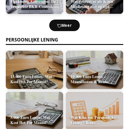
Minilening Aanvragen: De
Wat gebeurt er als ik een
Verplichte BKR-Controle
Minilening niet op tijd
en de Realistische
terugbetaal? (Boetes en
Acceptatiekans
Incasso)
Meer
PERSOONLIJKE LENING
15.000 Euro Lenen: Wat
10.000 Euro Lenen –
Kost Het Per Maand?
Maandlasten & Rente
(Rente & Tabel 2026)
Berekenen (2026)
5.000 Euro Lenen: Wat
Wat Kost een Persoonlijke
Kost Het Per Maand?
Lening? Rente,
(Rente & Maandlasten
Rekenvoorbeelden en Totale