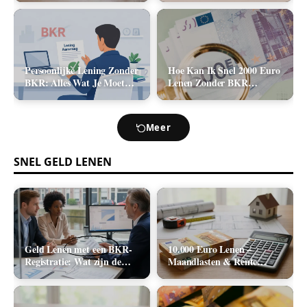
2026)
Kosten (2026)
Persoonlijke Lening Zonder
Hoe Kan Ik Snel 2000 Euro
BKR: Alles Wat Je Moet
Lenen Zonder BKR
Weten
Toetsing? (De Realistische
Opties)
Meer
SNEL GELD LENEN
Geld Lenen met een BKR-
10.000 Euro Lenen –
Registratie: Wat zijn de
Maandlasten & Rente
Realistische Mogelijkheden
Berekenen (2026)
in Nederland?