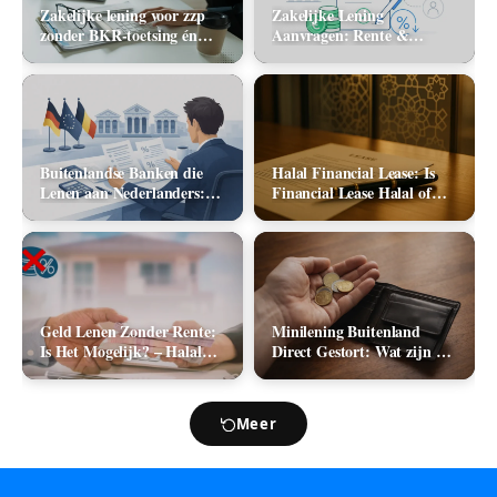
Zakelijke lening voor zzp
Zakelijke Lening
zonder BKR-toetsing én
Aanvragen: Rente &
zonder jaarcijfers: kan het
Aanbieders (2026)
in 2026?
Buitenlandse Banken die
Halal Financial Lease: Is
Lenen aan Nederlanders:
Financial Lease Halal of
Complete Lijst +
Haram?
Vergelijking 2026
Geld Lenen Zonder Rente:
Minilening Buitenland
Is Het Mogelijk? – Halal
Direct Gestort: Wat zijn de
Geld Lenen
Mogelijkheden in 2026?
Meer