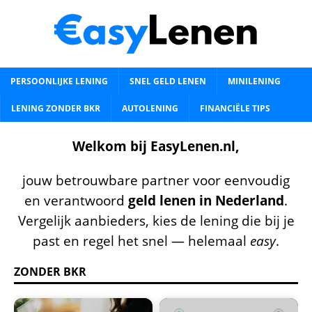
PERSOONLIJKE LENING
SNEL GELD LENEN
MINILENING
LENING ZONDER BKR
AUTOLENING
FINANCIËLE TIPS
Welkom bij EasyLenen.nl,
jouw betrouwbare partner voor eenvoudig
en verantwoord
geld lenen in Nederland
.
Vergelijk aanbieders, kies de lening die bij je
past en regel het snel — helemaal
easy
.
ZONDER BKR