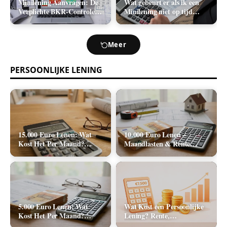
Minilening Aanvragen: De
Wat gebeurt er als ik een
Verplichte BKR-Controle
Minilening niet op tijd
en de Realistische
terugbetaal? (Boetes en
Acceptatiekans
Incasso)
Meer
PERSOONLIJKE LENING
15.000 Euro Lenen: Wat
10.000 Euro Lenen –
Kost Het Per Maand?
Maandlasten & Rente
(Rente & Tabel 2026)
Berekenen (2026)
5.000 Euro Lenen: Wat
Wat Kost een Persoonlijke
Kost Het Per Maand?
Lening? Rente,
(Rente & Maandlasten
Rekenvoorbeelden en Totale