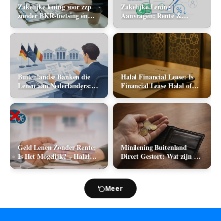
Zakelijke lening voor zzp
Zakelijke Lening
zonder BKR-toetsing én
Aanvragen: Rente &
zonder jaarcijfers: kan het
Aanbieders (2026)
in 2026?
Buitenlandse Banken die
Halal Financial Lease: Is
Lenen aan Nederlanders:
Financial Lease Halal of
Complete Lijst +
Haram?
Vergelijking 2026
Geld Lenen Zonder Rente:
Minilening Buitenland
Is Het Mogelijk? – Halal
Direct Gestort: Wat zijn de
Geld Lenen
Mogelijkheden in 2026?
Meer