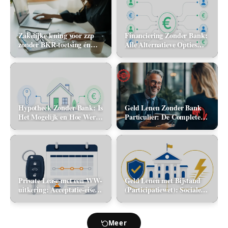
Zakelijke lening voor zzp
Financiering Zonder Bank:
zonder BKR-toetsing én
Alle Alternatieve Opties
zonder jaarcijfers: kan het
(2026)
in 2026?
Hypotheek Zonder Bank: Is
Geld Lenen Zonder Bank
Het Mogelijk en Hoe Werkt
Particulier: De Complete
Het? (2026)
Gids (2026)
Private Lease met een WW-
Geld Lenen met Bijstand
uitkering: Acceptatie-eisen
(Participatiewet): Sociale
en alternatieve mobiliteit
lening via de gemeente vs.
flitskrediet
Meer