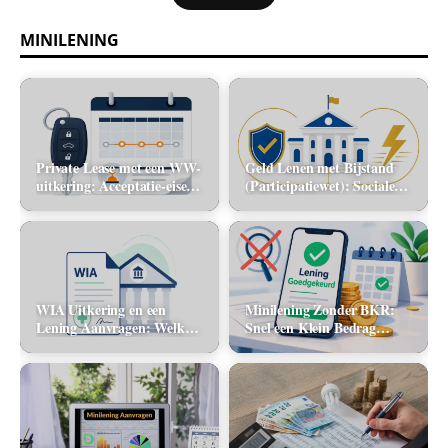
MINILENING
Private Lease met een WW-
Geld Lenen met Bijstand
uitkering: Acceptatie-eisen
(Participatiewet): Sociale
en alternatieve mobiliteit
lening via de gemeente vs.
flitskrediet
WIA Uitkering en een
Minilening Zonder BKR:
Lening Aanvragen: Welke
Snel een Klein Bedrag
banken tellen dit inkomen
Lenen Zonder Toetsing
mee?