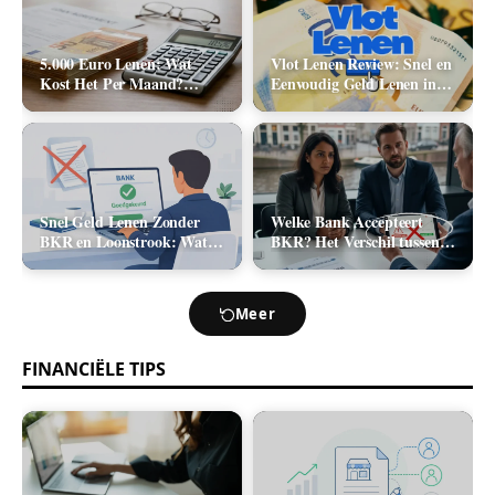
5.000 Euro Lenen: Wat
Vlot Lenen Review: Snel en
Kost Het Per Maand?
Eenvoudig Geld Lenen in
(Rente & Maandlasten
2026
2026)
Snel Geld Lenen Zonder
Welke Bank Accepteert
BKR en Loonstrook: Wat
BKR? Het Verschil tussen
Zijn Je Opties?
Positief en Negatief BKR
bij Leningaanvraag
Meer
FINANCIËLE TIPS