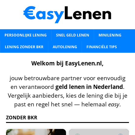
PERSOONLIJKE LENING
SNEL GELD LENEN
MINILENING
LENING ZONDER BKR
AUTOLENING
FINANCIËLE TIPS
Welkom bij EasyLenen.nl,
jouw betrouwbare partner voor eenvoudig
en verantwoord
geld lenen in Nederland
.
Vergelijk aanbieders, kies de lening die bij je
past en regel het snel — helemaal
easy
.
ZONDER BKR