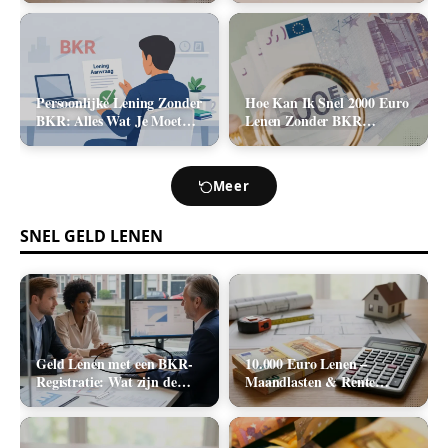
2026)
Kosten (2026)
Persoonlijke Lening Zonder
Hoe Kan Ik Snel 2000 Euro
BKR: Alles Wat Je Moet
Lenen Zonder BKR
Weten
Toetsing? (De Realistische
Opties)
Meer
SNEL GELD LENEN
Geld Lenen met een BKR-
10.000 Euro Lenen –
Registratie: Wat zijn de
Maandlasten & Rente
Realistische Mogelijkheden
Berekenen (2026)
in Nederland?