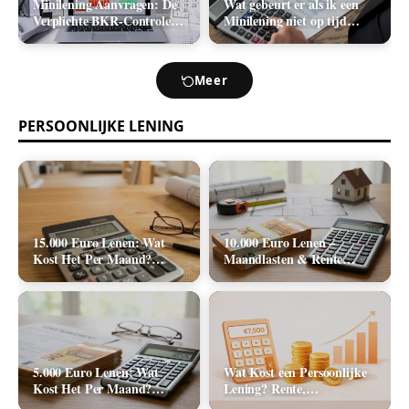
Minilening Aanvragen: De
Wat gebeurt er als ik een
Verplichte BKR-Controle
Minilening niet op tijd
en de Realistische
terugbetaal? (Boetes en
Acceptatiekans
Incasso)
Meer
PERSOONLIJKE LENING
15.000 Euro Lenen: Wat
10.000 Euro Lenen –
Kost Het Per Maand?
Maandlasten & Rente
(Rente & Tabel 2026)
Berekenen (2026)
5.000 Euro Lenen: Wat
Wat Kost een Persoonlijke
Kost Het Per Maand?
Lening? Rente,
(Rente & Maandlasten
Rekenvoorbeelden en Totale