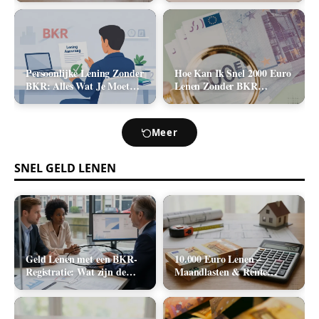
2026)
Kosten (2026)
Persoonlijke Lening Zonder
Hoe Kan Ik Snel 2000 Euro
BKR: Alles Wat Je Moet
Lenen Zonder BKR
Weten
Toetsing? (De Realistische
Opties)
Meer
SNEL GELD LENEN
Geld Lenen met een BKR-
10.000 Euro Lenen –
Registratie: Wat zijn de
Maandlasten & Rente
Realistische Mogelijkheden
Berekenen (2026)
in Nederland?