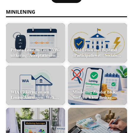
MINILENING
Private Lease met een WW-
Geld Lenen met Bijstand
uitkering: Acceptatie-eisen
(Participatiewet): Sociale
en alternatieve mobiliteit
lening via de gemeente vs.
flitskrediet
WIA Uitkering en een
Minilening Zonder BKR:
Lening Aanvragen: Welke
Snel een Klein Bedrag
banken tellen dit inkomen
Lenen Zonder Toetsing
mee?