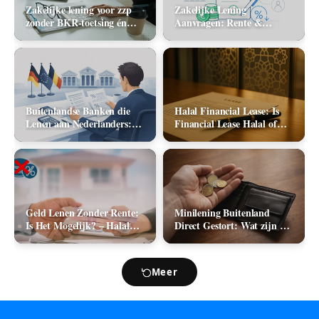
Zakelijke lening voor zzp
Zakelijke Lening
zonder BKR-toetsing én
Aanvragen: Rente &
zonder jaarcijfers: kan het
Aanbieders (2026)
in 2026?
Buitenlandse Banken die
Halal Financial Lease: Is
Lenen aan Nederlanders:
Financial Lease Halal of
Complete Lijst +
Haram?
Vergelijking 2026
Geld Lenen Zonder Rente:
Minilening Buitenland
Is Het Mogelijk? – Halal
Direct Gestort: Wat zijn de
Geld Lenen
Mogelijkheden in 2026?
Meer