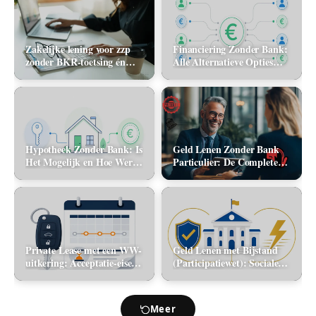
Zakelijke lening voor zzp
Financiering Zonder Bank:
zonder BKR-toetsing én
Alle Alternatieve Opties
zonder jaarcijfers: kan het
(2026)
in 2026?
Hypotheek Zonder Bank: Is
Geld Lenen Zonder Bank
Het Mogelijk en Hoe Werkt
Particulier: De Complete
Het? (2026)
Gids (2026)
Private Lease met een WW-
Geld Lenen met Bijstand
uitkering: Acceptatie-eisen
(Participatiewet): Sociale
en alternatieve mobiliteit
lening via de gemeente vs.
flitskrediet
Meer