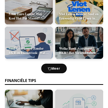
5.000 Euro Lenen: Wat
Vlot Lenen Review: Snel en
Kost Het Per Maand?
Eenvoudig Geld Lenen in
(Rente & Maandlasten
2026
2026)
Snel Geld Lenen Zonder
Welke Bank Accepteert
BKR en Loonstrook: Wat
BKR? Het Verschil tussen
Zijn Je Opties?
Positief en Negatief BKR
bij Leningaanvraag
Meer
FINANCIËLE TIPS