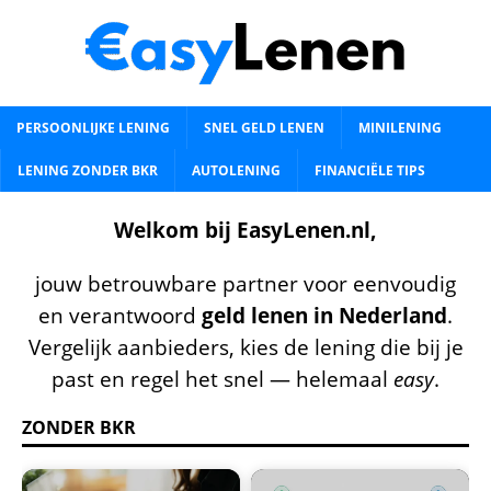
PERSOONLIJKE LENING
SNEL GELD LENEN
MINILENING
LENING ZONDER BKR
AUTOLENING
FINANCIËLE TIPS
Welkom bij EasyLenen.nl,
jouw betrouwbare partner voor eenvoudig
en verantwoord
geld lenen in Nederland
.
Vergelijk aanbieders, kies de lening die bij je
past en regel het snel — helemaal
easy
.
ZONDER BKR