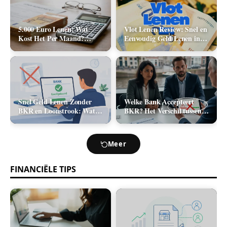
5.000 Euro Lenen: Wat
Vlot Lenen Review: Snel en
Kost Het Per Maand?
Eenvoudig Geld Lenen in
(Rente & Maandlasten
2026
2026)
Snel Geld Lenen Zonder
Welke Bank Accepteert
BKR en Loonstrook: Wat
BKR? Het Verschil tussen
Zijn Je Opties?
Positief en Negatief BKR
bij Leningaanvraag
Meer
FINANCIËLE TIPS