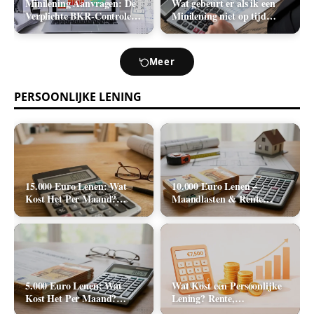
Minilening Aanvragen: De
Wat gebeurt er als ik een
Verplichte BKR-Controle
Minilening niet op tijd
en de Realistische
terugbetaal? (Boetes en
Acceptatiekans
Incasso)
Meer
PERSOONLIJKE LENING
15.000 Euro Lenen: Wat
10.000 Euro Lenen –
Kost Het Per Maand?
Maandlasten & Rente
(Rente & Tabel 2026)
Berekenen (2026)
5.000 Euro Lenen: Wat
Wat Kost een Persoonlijke
Kost Het Per Maand?
Lening? Rente,
(Rente & Maandlasten
Rekenvoorbeelden en Totale