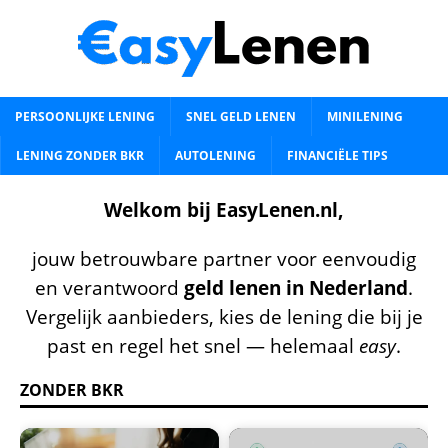
PERSOONLIJKE LENING
SNEL GELD LENEN
MINILENING
LENING ZONDER BKR
AUTOLENING
FINANCIËLE TIPS
Welkom bij EasyLenen.nl,
jouw betrouwbare partner voor eenvoudig
en verantwoord
geld lenen in Nederland
.
Vergelijk aanbieders, kies de lening die bij je
past en regel het snel — helemaal
easy
.
ZONDER BKR