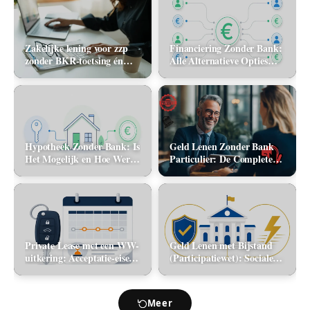
Zakelijke lening voor zzp
Financiering Zonder Bank:
zonder BKR-toetsing én
Alle Alternatieve Opties
zonder jaarcijfers: kan het
(2026)
in 2026?
Hypotheek Zonder Bank: Is
Geld Lenen Zonder Bank
Het Mogelijk en Hoe Werkt
Particulier: De Complete
Het? (2026)
Gids (2026)
Private Lease met een WW-
Geld Lenen met Bijstand
uitkering: Acceptatie-eisen
(Participatiewet): Sociale
en alternatieve mobiliteit
lening via de gemeente vs.
flitskrediet
Meer