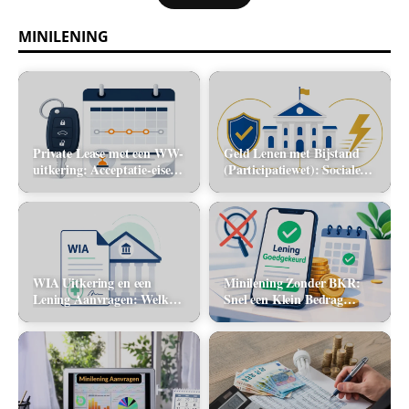
MINILENING
Private Lease met een WW-
Geld Lenen met Bijstand
uitkering: Acceptatie-eisen
(Participatiewet): Sociale
en alternatieve mobiliteit
lening via de gemeente vs.
flitskrediet
WIA Uitkering en een
Minilening Zonder BKR:
Lening Aanvragen: Welke
Snel een Klein Bedrag
banken tellen dit inkomen
Lenen Zonder Toetsing
mee?