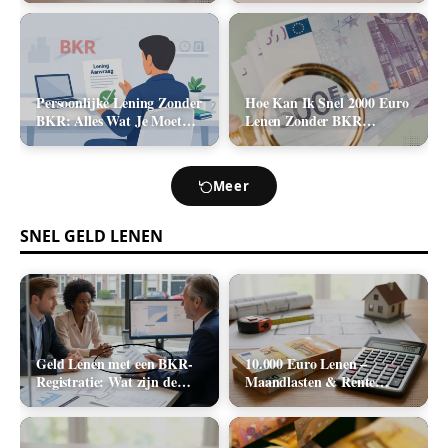
2026)
Kosten (2026)
Persoonlijke Lening Zonder
Hoe Kan Ik Snel 2000 Euro
BKR: Alles Wat Je Moet
Lenen Zonder BKR
Weten
Toetsing? (De Realistische
Opties)
Meer
SNEL GELD LENEN
Geld Lenen met een BKR-
10.000 Euro Lenen –
Registratie: Wat zijn de
Maandlasten & Rente
Realistische Mogelijkheden
Berekenen (2026)
in Nederland?