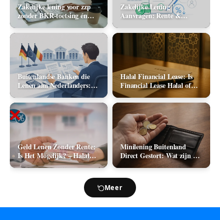
Zakelijke lening voor zzp
Zakelijke Lening
zonder BKR-toetsing én
Aanvragen: Rente &
zonder jaarcijfers: kan het
Aanbieders (2026)
in 2026?
Buitenlandse Banken die
Halal Financial Lease: Is
Lenen aan Nederlanders:
Financial Lease Halal of
Complete Lijst +
Haram?
Vergelijking 2026
Geld Lenen Zonder Rente:
Minilening Buitenland
Is Het Mogelijk? – Halal
Direct Gestort: Wat zijn de
Geld Lenen
Mogelijkheden in 2026?
Meer