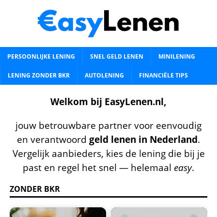
PERSOONLIJKE LENING
SNEL GELD LENEN
MINILENING
LENING ZONDER BKR
AUTOLENING
FINANCIËLE TIPS
Welkom bij EasyLenen.nl,
jouw betrouwbare partner voor eenvoudig
en verantwoord
geld lenen in Nederland
.
Vergelijk aanbieders, kies de lening die bij je
past en regel het snel — helemaal
easy
.
ZONDER BKR