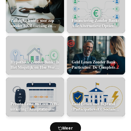
Zakelijke lening voor zzp
Financiering Zonder Bank:
zonder BKR-toetsing én
Alle Alternatieve Opties
zonder jaarcijfers: kan het
(2026)
in 2026?
Hypotheek Zonder Bank: Is
Geld Lenen Zonder Bank
Het Mogelijk en Hoe Werkt
Particulier: De Complete
Het? (2026)
Gids (2026)
Private Lease met een WW-
Geld Lenen met Bijstand
uitkering: Acceptatie-eisen
(Participatiewet): Sociale
en alternatieve mobiliteit
lening via de gemeente vs.
flitskrediet
Meer