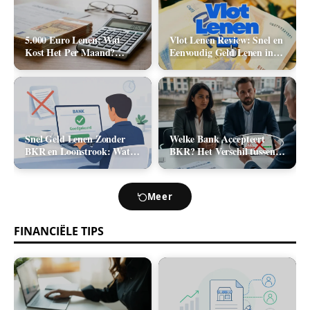
5.000 Euro Lenen: Wat
Vlot Lenen Review: Snel en
Kost Het Per Maand?
Eenvoudig Geld Lenen in
(Rente & Maandlasten
2026
2026)
Snel Geld Lenen Zonder
Welke Bank Accepteert
BKR en Loonstrook: Wat
BKR? Het Verschil tussen
Zijn Je Opties?
Positief en Negatief BKR
bij Leningaanvraag
Meer
FINANCIËLE TIPS