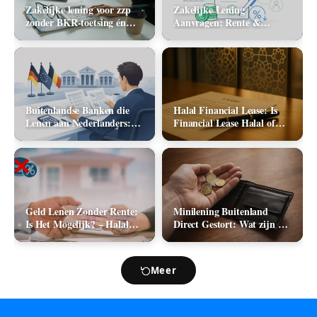
Zakelijke lening voor zzp
Zakelijke Lening
zonder BKR-toetsing én
Aanvragen: Rente &
zonder jaarcijfers: kan het
Aanbieders (2026)
in 2026?
Buitenlandse Banken die
Halal Financial Lease: Is
Lenen aan Nederlanders:
Financial Lease Halal of
Complete Lijst +
Haram?
Vergelijking 2026
Geld Lenen Zonder Rente:
Minilening Buitenland
Is Het Mogelijk? – Halal
Direct Gestort: Wat zijn de
Geld Lenen
Mogelijkheden in 2026?
Meer