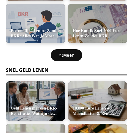
2026)
Kosten (2026)
Persoonlijke Lening Zonder
Hoe Kan Ik Snel 2000 Euro
BKR: Alles Wat Je Moet
Lenen Zonder BKR
Weten
Toetsing? (De Realistische
Opties)
Meer
SNEL GELD LENEN
Geld Lenen met een BKR-
10.000 Euro Lenen –
Registratie: Wat zijn de
Maandlasten & Rente
Realistische Mogelijkheden
Berekenen (2026)
in Nederland?