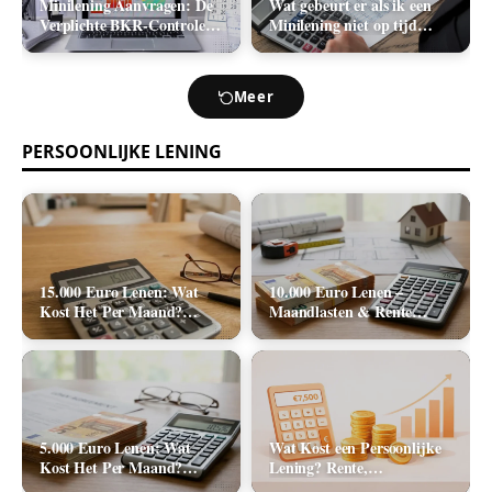
Minilening Aanvragen: De
Wat gebeurt er als ik een
Verplichte BKR-Controle
Minilening niet op tijd
en de Realistische
terugbetaal? (Boetes en
Acceptatiekans
Incasso)
Meer
PERSOONLIJKE LENING
15.000 Euro Lenen: Wat
10.000 Euro Lenen –
Kost Het Per Maand?
Maandlasten & Rente
(Rente & Tabel 2026)
Berekenen (2026)
5.000 Euro Lenen: Wat
Wat Kost een Persoonlijke
Kost Het Per Maand?
Lening? Rente,
(Rente & Maandlasten
Rekenvoorbeelden en Totale