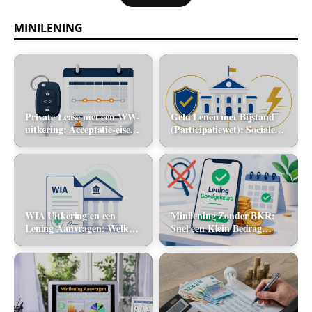
MINILENING
Private Lease met een WW-
Geld Lenen met Bijstand
uitkering: Acceptatie-eisen
(Participatiewet): Sociale
en alternatieve mobiliteit
lening via de gemeente vs.
flitskrediet
WIA Uitkering en een
Minilening Zonder BKR:
Lening Aanvragen: Welke
Snel een Klein Bedrag
banken tellen dit inkomen
Lenen Zonder Toetsing
mee?