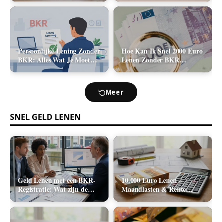
2026)
Kosten (2026)
Persoonlijke Lening Zonder
Hoe Kan Ik Snel 2000 Euro
BKR: Alles Wat Je Moet
Lenen Zonder BKR
Weten
Toetsing? (De Realistische
Opties)
Meer
SNEL GELD LENEN
Geld Lenen met een BKR-
10.000 Euro Lenen –
Registratie: Wat zijn de
Maandlasten & Rente
Realistische Mogelijkheden
Berekenen (2026)
in Nederland?