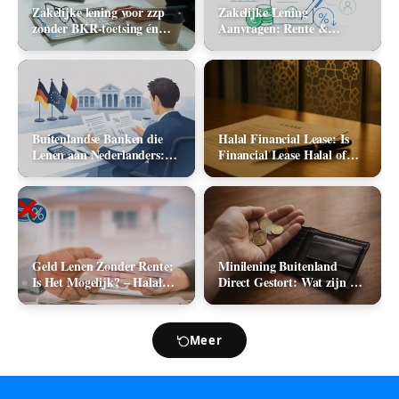
Zakelijke lening voor zzp
Zakelijke Lening
zonder BKR-toetsing én
Aanvragen: Rente &
zonder jaarcijfers: kan het
Aanbieders (2026)
in 2026?
Buitenlandse Banken die
Halal Financial Lease: Is
Lenen aan Nederlanders:
Financial Lease Halal of
Complete Lijst +
Haram?
Vergelijking 2026
Geld Lenen Zonder Rente:
Minilening Buitenland
Is Het Mogelijk? – Halal
Direct Gestort: Wat zijn de
Geld Lenen
Mogelijkheden in 2026?
Meer