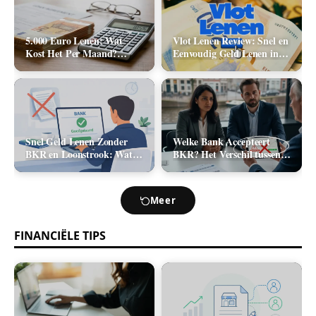
5.000 Euro Lenen: Wat
Vlot Lenen Review: Snel en
Kost Het Per Maand?
Eenvoudig Geld Lenen in
(Rente & Maandlasten
2026
2026)
Snel Geld Lenen Zonder
Welke Bank Accepteert
BKR en Loonstrook: Wat
BKR? Het Verschil tussen
Zijn Je Opties?
Positief en Negatief BKR
bij Leningaanvraag
Meer
FINANCIËLE TIPS