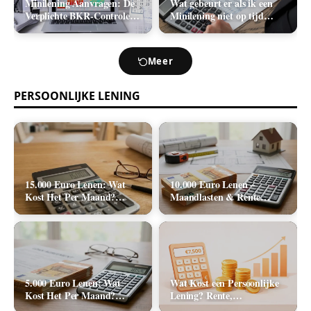
Minilening Aanvragen: De
Wat gebeurt er als ik een
Verplichte BKR-Controle
Minilening niet op tijd
en de Realistische
terugbetaal? (Boetes en
Acceptatiekans
Incasso)
Meer
PERSOONLIJKE LENING
15.000 Euro Lenen: Wat
10.000 Euro Lenen –
Kost Het Per Maand?
Maandlasten & Rente
(Rente & Tabel 2026)
Berekenen (2026)
5.000 Euro Lenen: Wat
Wat Kost een Persoonlijke
Kost Het Per Maand?
Lening? Rente,
(Rente & Maandlasten
Rekenvoorbeelden en Totale