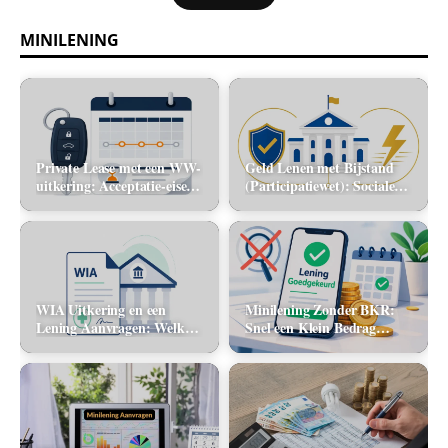
MINILENING
Private Lease met een WW-
Geld Lenen met Bijstand
uitkering: Acceptatie-eisen
(Participatiewet): Sociale
en alternatieve mobiliteit
lening via de gemeente vs.
flitskrediet
WIA Uitkering en een
Minilening Zonder BKR:
Lening Aanvragen: Welke
Snel een Klein Bedrag
banken tellen dit inkomen
Lenen Zonder Toetsing
mee?