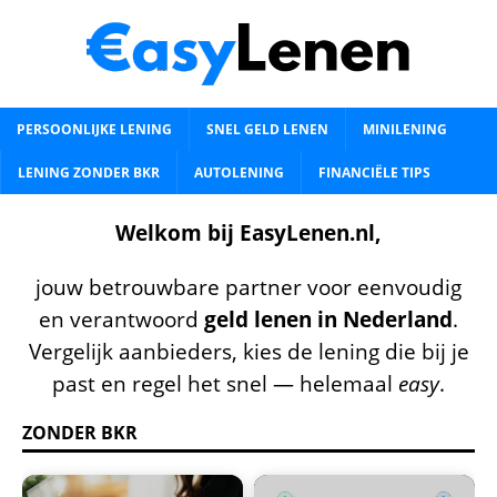
PERSOONLIJKE LENING
SNEL GELD LENEN
MINILENING
LENING ZONDER BKR
AUTOLENING
FINANCIËLE TIPS
Welkom bij EasyLenen.nl,
jouw betrouwbare partner voor eenvoudig
en verantwoord
geld lenen in Nederland
.
Vergelijk aanbieders, kies de lening die bij je
past en regel het snel — helemaal
easy
.
ZONDER BKR