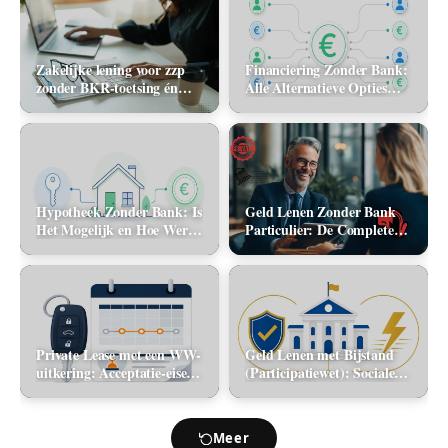
Zakelijke lening voor zzp
Financiering Zonder Bank:
zonder BKR-toetsing én
Alle Alternatieve Opties
zonder jaarcijfers: kan het
(2026)
in 2026?
Hypotheek Zonder Bank: Is
Geld Lenen Zonder Bank
Het Mogelijk en Hoe Werkt
Particulier: De Complete
Het? (2026)
Gids (2026)
Private Lease met een WW-
Geld Lenen met Bijstand
uitkering: Acceptatie-eisen
(Participatiewet): Sociale
en alternatieve mobiliteit
lening via de gemeente vs.
flitskrediet
Meer